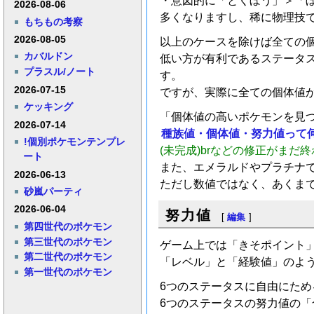
・意図的に「とくぼう」＞「ぼ
2026-08-06
多くなりますし、稀に物理技で
もちもの考察
2026-08-05
以上のケースを除けば全ての個
カバルドン
低い方が有利であるステータスは
プラスル/ノート
す。
2026-07-15
ですが、実際に全ての個体値
ケッキング
「個体値の高いポケモンを見
2026-07-14
種族値・個体値・努力値って
!個別ポケモンテンプレ
(未完成)brなどの修正がまだ
ート
また、エメラルドやプラチナ
2026-06-13
ただし数値ではなく、あくまで
砂嵐パーティ
2026-06-04
努力値
[
編集
]
第四世代のポケモン
第三世代のポケモン
ゲーム上では「きそポイント
第二世代のポケモン
「レベル」と「経験値」のよ
第一世代のポケモン
6つのステータスに自由にため
6つのステータスの努力値の「