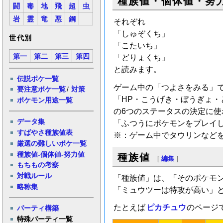
種族値・個体値・努
闘
毒
地
飛
超
虫
岩
霊
竜
悪
鋼
それぞれ
「しゅぞくち」
世代別
「こたいち」
第一
第二
第三
第四
「どりょくち」
と読みます。
伝説ポケ一覧
ゲーム中の「つよさをみる」
要注意ポケ一覧
/
対策
「HP・こうげき・ぼうぎょ・
ポケモン用途一覧
の6つのステータスの決定に使
データ集
「ふつうにポケモンをプレイ
すばやさ種族値表
※：ゲーム中でタウリンなど
厳選の難しいポケ一覧
種族値-個体値-努力値
種族値
[
編集
]
もちもの考察
対戦ルール
「種族値」は、「そのポケモ
略称集
「ミュウツーは特攻が高い」
たとえば
ピカチュウ
のページ
パーティ構築
特殊パーティ一覧