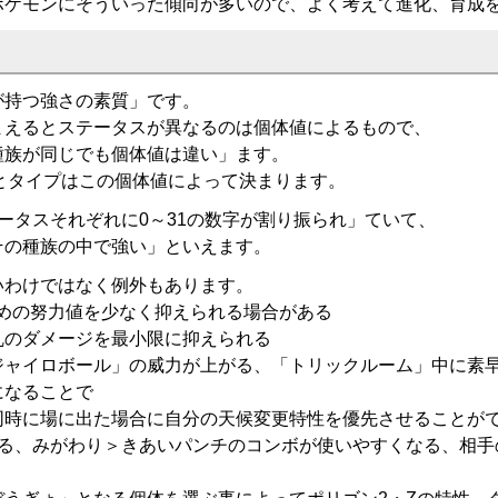
ポケモンにそういった傾向が多いので、よく考えて進化、育成
が持つ強さの素質」です。
まえるとステータスが異なるのは個体値によるもので、
種族が同じでも個体値は違い」ます。
とタイプはこの個体値によって決まります。
ータスそれぞれに0～31の数字が割り振られ」ていて、
その種族の中で強い」といえます。
いわけではなく例外もあります。
ための努力値を少なく抑えられる場合がある
乱のダメージを最小限に抑えられる
ジャイロボール」の威力が上がる、「トリックルーム」中に素
になることで
同時に場に出た場合に自分の天候変更特性を優先させることが
なる、みがわり＞きあいパンチのコンボが使いやすくなる、相手