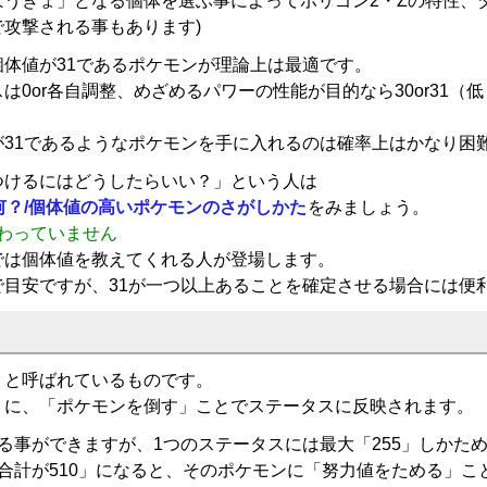
うぎょ」となる個体を選ぶ事によってポリゴン2・Zの特性、
攻撃される事もあります)
体値が31であるポケモンが理論上は最適です。
0or各自調整、めざめるパワーの性能が目的なら30or31（
が31であるようなポケモンを手に入れるのは確率上はかなり困
つけるにはどうしたらいい？」という人は
何？/個体値の高いポケモンのさがしかた
をみましょう。
終わっていません
では個体値を教えてくれる人が登場します。
目安ですが、31が一つ以上あることを確定させる場合には便
」と呼ばれているものです。
うに、「ポケモンを倒す」ことでステータスに反映されます。
る事ができますが、1つのステータスには最大「255」しかた
合計が510」になると、そのポケモンに「努力値をためる」こ