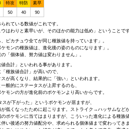
御
特攻
特防
素早
50
40
90
べられている数値がこれです。
ュウはわりと素早いが、そのほかの能力は低め」ということで
ら、ピカチュウ全てが同じ種族値を持っています」。
ポケモンの種族値は、進化後の姿のものになります」。
述の「個体値、努力値は変わりません」。
族値合計」といわれる事があります。
に「種族値合計」が高いので、
タスが高くなり、結果的に「強い」といわれます。
と一般的にステータスが上昇するのも、
ポケモンの方が進化前のポケモンより高いからです。
タスが下がった」というポケモンが居ますが、
が低くなったために起こります。ストライク→ハッサムなどが分
概のポケモンに当てはまりますが、こういった進化による種族
に伴い後述の努力値配分や、求められる個体値まで変わってき