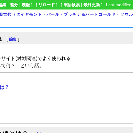
編集
|
差分
|
履歴
] [
リロード
] [
単語検索
|
最終更新
] Last-modified:
｜第四世代（ダイヤモンド・パール・プラチナ＆ハートゴールド・ソウ
れ
[
編集
]
サイト(対戦関連)でよく使われる
って何？ という話。
は？