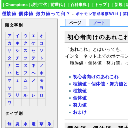
[
Champions
|
現行世代
|
前世代
] [
百科事典
] [
トップ
] [
新規
|
種族値-個体値-努力値って何？
-
ポケモン育成考察Wiki
ページ
ノート
頭文字別
ア
イ
ウ
エ
オ
初心者向けのあれこ
カ
キ
ク
ケ
コ
「あれこれ」とはいっても、
サ
シ
ス
セ
ソ
インターネット上でのポケモン
タ
チ
ツ
テ
ト
「種族値・個体値・努力値」
ナ
ニ
ヌ
ネ
ノ
ハ
ヒ
フ
ヘ
ホ
初心者向けのあれこれ
マ
ミ
ム
メ
モ
種族値・個体値・努力値と
ヤ
ユ
ヨ
種族値
ラ
リ
ル
レ
ロ
個体値
ワ
努力値
おまけ
タイプ別
無
炎
水
電
草
氷