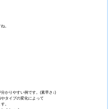
すね。
かりやすい例です。(素早さ↓)
値やタイプの変化によって
ます。