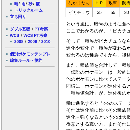
なかまたち
ＨＰ
攻撃
防
晴
/
雨
/
砂
/
霰
トリックルーム
ピカチュウ
35
55
30
立ち回り
という風に、暗号のように並
ダブル基礎
/
PT考察
ここでわかるのが、「ピカチ
WCS
/
WCS PT考察
そして「種族がピカチュウな
2008
/
2009
/
2010
進化や変化で「種族が変わる
個別ポケモンテンプレ
変わるのは種族ですから、後
編集ルール・規約
また、種族値を合計して「種
「伝説のポケモン」は一般的
他のポケモンに比べてステー
同様に、ポケモンが進化する
「種族値合計」が、進化後の
稀に進化すると「○○のステー
それは進化前に比べその種族値
進化＝強くなるというのは大
得意とする戦い方、またそれ