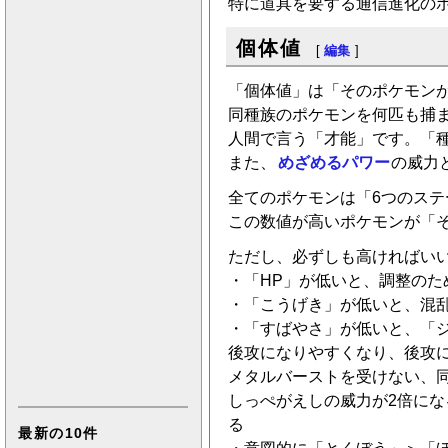
特に道具を要する通信進化の
個体値
[
編集
]
「個体値」は「そのポケモン
同種族のポケモンを何匹も捕
人間で言う「才能」です。「
また、
めざめるパワー
の威力
全てのポケモンは「6つのステ
この数値が高いポケモンが「
ただし、必ずしも高ければい
・「HP」が低いと、調整の
・「こうげき」が低いと、混
・「すばやさ」が低いと、「
後攻になりやすくなり、後攻
メタルバーストを受けない、
しっぺがえしの威力が2倍に
る
最新の10件