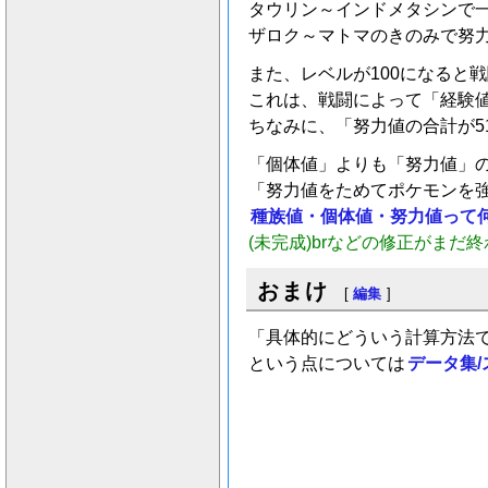
タウリン～インドメタシンで一
ザロク～マトマのきのみで努
また、レベルが100になると
これは、戦闘によって「経験
ちなみに、「努力値の合計が5
「個体値」よりも「努力値」
「努力値をためてポケモンを
種族値・個体値・努力値って何
(未完成)brなどの修正がまだ
おまけ
[
編集
]
「具体的にどういう計算方法
という点については
データ集