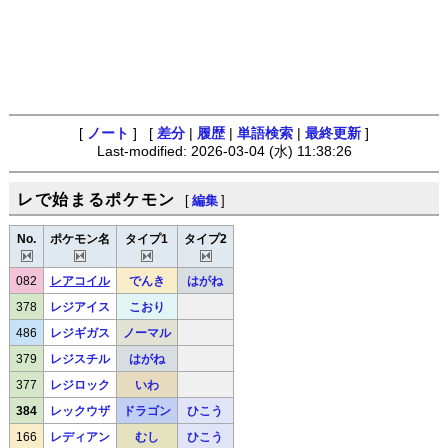
[
ノート
] [
差分
|
履歴
|
単語検索
|
最終更新
]
Last-modified: 2026-03-04 (水) 11:38:26
レで始まるポケモン
[
編集
]
No.
ポケモン名
タイプ1
タイプ2
082
レアコイル
でんき
はがね
378
レジアイス
こおり
486
レジギガス
ノーマル
379
レジスチル
はがね
377
レジロック
いわ
384
レックウザ
ドラゴン
ひこう
166
レディアン
むし
ひこう