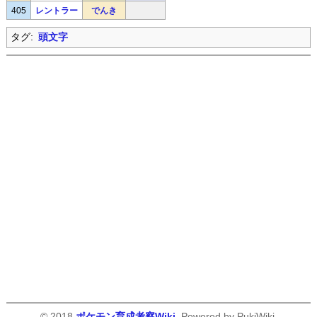
405
レントラー
でんき
タグ:
頭文字
© 2018
ポケモン育成考察Wiki
. Powered by PukiWiki.