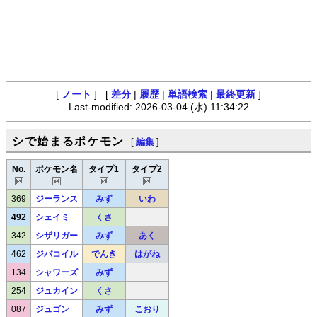
[
ノート
] [
差分
|
履歴
|
単語検索
|
最終更新
]
Last-modified: 2026-03-04 (水) 11:34:22
シで始まるポケモン
[
編集
]
No.
ポケモン名
タイプ1
タイプ2
369
ジーランス
みず
いわ
492
シェイミ
くさ
342
シザリガー
みず
あく
462
ジバコイル
でんき
はがね
134
シャワーズ
みず
254
ジュカイン
くさ
087
ジュゴン
みず
こおり