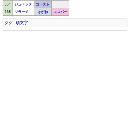
354
ジュペッタ
ゴースト
385
ジラーチ
はがね
エスパー
タグ:
頭文字