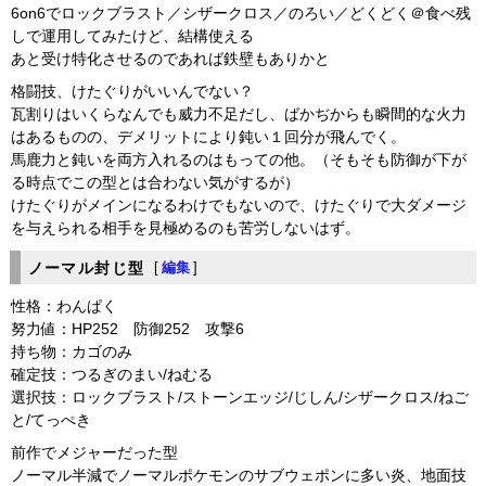
6on6でロックブラスト／シザークロス／のろい／どくどく＠食べ残
しで運用してみたけど、結構使える
あと受け特化させるのであれば鉄壁もありかと
格闘技、けたぐりがいいんでない？
瓦割りはいくらなんでも威力不足だし、ばかぢからも瞬間的な火力
はあるものの、デメリットにより鈍い１回分が飛んでく。
馬鹿力と鈍いを両方入れるのはもっての他。（そもそも防御が下が
る時点でこの型とは合わない気がするが）
けたぐりがメインになるわけでもないので、けたぐりで大ダメージ
を与えられる相手を見極めるのも苦労しないはず。
ノーマル封じ型
[
編集
]
性格：わんぱく
努力値：HP252 防御252 攻撃6
持ち物：カゴのみ
確定技：つるぎのまい/ねむる
選択技：ロックブラスト/ストーンエッジ/じしん/シザークロス/ねご
と/てっぺき
前作でメジャーだった型
ノーマル半減でノーマルポケモンのサブウェポンに多い炎、地面技