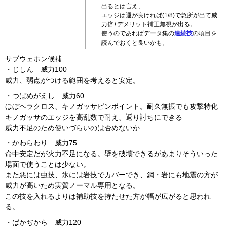
出るとは言え、
エッジは運が良ければ(1/8)で急所が出て威
力倍+デメリット補正無視が出る。
使うのであればデータ集の
連続技
の項目を
読んでおくと良いかも。
サブウェポン候補
・じしん 威力100
威力、弱点がつける範囲を考えると安定。
・つばめがえし 威力60
ほぼヘラクロス、キノガッサピンポイント。耐久無振でも攻撃特化
キノガッサのエッジを高乱数で耐え、返り討ちにできる
威力不足のため使いづらいのは否めないか
・かわらわり 威力75
命中安定だが火力不足になる。壁を破壊できるがあまりそういった
場面で使うことは少ない。
また悪には虫技、氷には岩技でカバーでき、鋼・岩にも地震の方が
威力が高いため実質ノーマル専用となる。
この技を入れるよりは補助技を持たせた方が幅が広がると思われ
る。
・ばかぢから 威力120