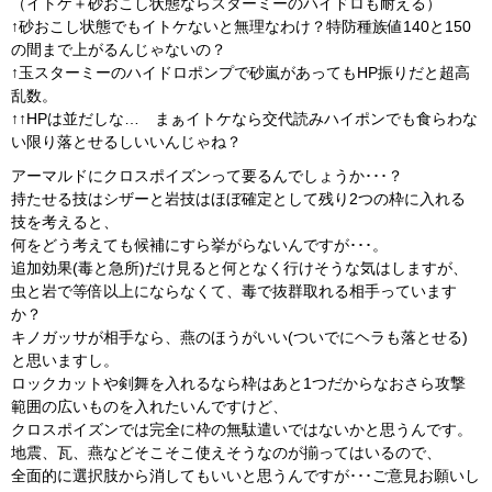
（イトケ＋砂おこし状態ならスターミーのハイドロも耐える）
↑砂おこし状態でもイトケないと無理なわけ？特防種族値140と150
の間まで上がるんじゃないの？
↑玉スターミーのハイドロポンプで砂嵐があってもHP振りだと超高
乱数。
↑↑HPは並だしな… まぁイトケなら交代読みハイポンでも食らわな
い限り落とせるしいいんじゃね？
アーマルドにクロスポイズンって要るんでしょうか･･･？
持たせる技はシザーと岩技はほぼ確定として残り2つの枠に入れる
技を考えると、
何をどう考えても候補にすら挙がらないんですが･･･。
追加効果(毒と急所)だけ見ると何となく行けそうな気はしますが、
虫と岩で等倍以上にならなくて、毒で抜群取れる相手っています
か？
キノガッサが相手なら、燕のほうがいい(ついでにヘラも落とせる)
と思いますし。
ロックカットや剣舞を入れるなら枠はあと1つだからなおさら攻撃
範囲の広いものを入れたいんですけど、
クロスポイズンでは完全に枠の無駄遣いではないかと思うんです。
地震、瓦、燕などそこそこ使えそうなのが揃ってはいるので、
全面的に選択肢から消してもいいと思うんですが･･･ご意見お願いし