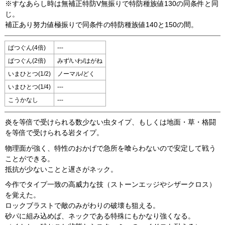
※すなあらし時は無補正特防V無振りで特防種族値130の同条件と同
じ。
補正あり努力値極振りで同条件の特防種族値140と150の間。
ばつぐん(4倍)
---
ばつぐん(2倍)
みず/いわ/はがね
いまひとつ(1/2)
ノーマル/どく
いまひとつ(1/4)
---
こうかなし
---
炎を等倍で受けられる数少ない虫タイプ、もしくは地面・草・格闘
を等倍で受けられる岩タイプ。
物理面が強く、特性のおかげで急所を喰らわないので安定して戦う
ことができる。
抵抗が少ないことと遅さがネック。
今作でタイプ一致の高威力な技（ストーンエッジやシザークロス）
を覚えた。
ロックブラストで敵のみがわりの破壊も狙える。
砂パに組み込めば、ネックである特殊にもかなり強くなる。