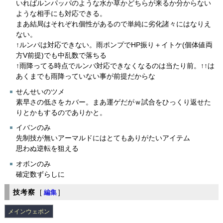
いればルンパッパのような水か草かどちらが来るか分からない
ような相手にも対応できる。
まあ結局はそれぞれ個性があるので単純に劣化諸々にはなりえ
ない。
↑ルンパは対応できない。雨ポンプでHP振り＋イトケ(個体値両
方V前提)でも中乱数で落ちる
↑雨降ってる時点でルンバ対応できなくなるのは当たり前。↑↑は
あくまでも雨降っていない事が前提だからな
せんせいのツメ
素早さの低さをカバー。まあ運ゲだがｗ試合をひっくり返せた
りとかもするのでありかと。
イバンのみ
先制技が無いアーマルドにはとてもありがたいアイテム
思わぬ逆転を狙える
オボンのみ
確定数ずらしに
技考察
[
編集
]
メインウェポン