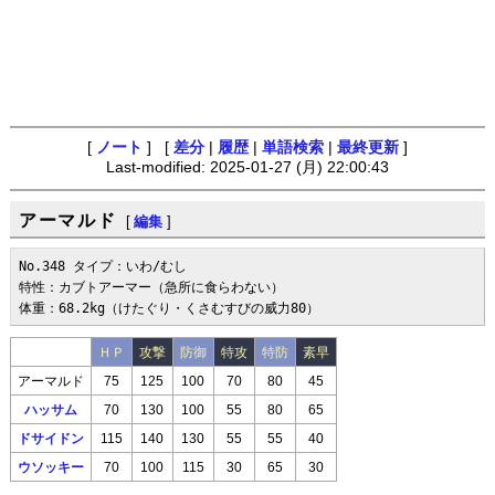
[
ノート
] [
差分
|
履歴
|
単語検索
|
最終更新
]
Last-modified: 2025-01-27 (月) 22:00:43
アーマルド
[
編集
]
No.348 タイプ：いわ/むし

特性：カブトアーマー（急所に食らわない）

体重：68.2kg（けたぐり・くさむすびの威力80）
ＨＰ
攻撃
防御
特攻
特防
素早
アーマルド
75
125
100
70
80
45
ハッサム
70
130
100
55
80
65
ドサイドン
115
140
130
55
55
40
ウソッキー
70
100
115
30
65
30