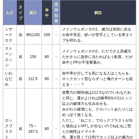
追
タ
命
加
わざ
イ
威力
解説
中
効
プ
果
シザ
メインウェポンその1。威力は岩技に劣る
ーク
虫
80(120)
100
-
が命中安定。砂パが苦手としている草タイ
ロス
プを狩れる。
スト
メインウェポンその2。ただでさえ高威力
ーン
岩
150
80
-
だがさらに急所に当たればもう歓喜。だが
エッ
命中とPPが不安要素か。
ジ
いわ
命中率が少しでも気になる人はこちらを。
なだ
岩
112.5
90
-
ロックカット型ならずっと俺のターンも狙
れ
える・・・？
攻撃力の期待値は112.5なのでいわなだれ
と同じ。運がよければ(確率8分の1)エッジ
以上の破壊力も生み出せる。
みがわり破壊にも。クロバットあたりには
めっぽう強くなる。
ロッ
ただし、「ねごと」でロックブラストが出
クブ
75～
た場合は１HITしか出ないのでねむねご型
岩
80
-
ラス
187.5
との相性はイマイチ
ト
尚、運が良くて(1/8)でエッジ以上の威力が