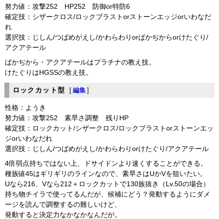
努力値：攻撃252 HP252 防御or特防6
確定技：シザークロス/ロックブラストorストーンエッジorいわなだ
れ
選択技：じしん/つばめがえし/かわらわりorばかぢからorけたぐり/
アクアテール
ばかぢから・アクアテールはプラチナの教え技。
けたぐりはHGSSの教え技。
ロックカット型
[
編集
]
性格：ようき
努力値：攻撃252 素早さ調整 残りHP
確定技：ロックカット/シザークロス/ロックブラストorストーンエッ
ジorいわなだれ
選択技：じしん/つばめがえし/かわらわりorけたぐり/アクアテール
4倍弱点持ちではない上、ドサイドンより速くすることができる。
種族値45はギリギリのラインなので、素早さはUかVを狙いたい。
Uなら216、Vなら212＋ロックカットで130族抜き（Lv.50の場合）
持ち物チイラで使ってるんだが、候補にどう？発動するようにダメ
ージを読んで調整するの難しいけど、
発動すると決定力なかなかなんだが。