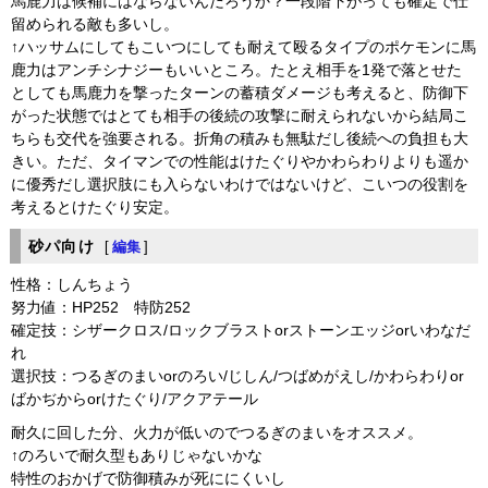
馬鹿力は候補にはならないんだろうか？一段階下がっても確定で仕
留められる敵も多いし。
↑ハッサムにしてもこいつにしても耐えて殴るタイプのポケモンに馬
鹿力はアンチシナジーもいいところ。たとえ相手を1発で落とせた
としても馬鹿力を撃ったターンの蓄積ダメージも考えると、防御下
がった状態ではとても相手の後続の攻撃に耐えられないから結局こ
ちらも交代を強要される。折角の積みも無駄だし後続への負担も大
きい。ただ、タイマンでの性能はけたぐりやかわらわりよりも遥か
に優秀だし選択肢にも入らないわけではないけど、こいつの役割を
考えるとけたぐり安定。
砂パ向け
[
編集
]
性格：しんちょう
努力値：HP252 特防252
確定技：シザークロス/ロックブラストorストーンエッジorいわなだ
れ
選択技：つるぎのまいorのろい/じしん/つばめがえし/かわらわりor
ばかぢからorけたぐり/アクアテール
耐久に回した分、火力が低いのでつるぎのまいをオススメ。
↑のろいで耐久型もありじゃないかな
特性のおかげで防御積みが死ににくいし