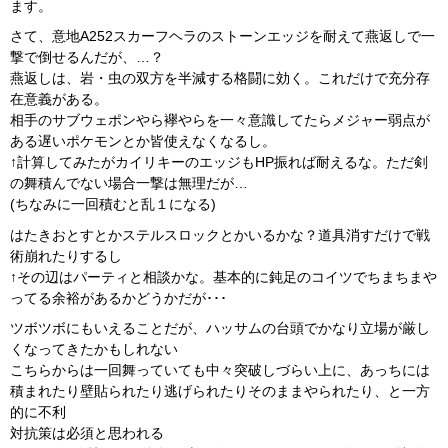
ます。
さて、意地A252スカーフヘラのストーンエッジを耐えて燕返しで一
撃で倒せるんだが、…？
燕返しは、岩・虫の双方を半減する格闘に効く。これだけで充分存
在意義がある。
相手のサブウェポンやら襷やらを一々意識してたらメジャー弱点が
ある遅いポケモンとか皆使えなくなるし。
↑計算してみたがカイリキーのエッジもHP振れば耐えるな。ただ剣
の舞積んでない場合一撃は無理だが…
(ちなみに一回積むと乱１になる)
はたきおとすとかステルスロックとかいるかな？道具消すだけで戦
術崩れたりするし
↑その辺はパーティと相談かな。基本的に鈍足のコイツでちまちまや
ってる余裕があるかどうかだが･･･
ツボツボにもいえることだが、ハッサムの台頭でかなり立場が厳し
くなってきたかもしれない
こちらからは一回舞っていても中々突破しづらい上に、あっちには
積まれたり壁貼られたり逃げられたりそのままやられたり、と一方
的に不利
対抗策は必須と思われる