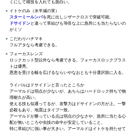
くにして積技を入れても面白い。
イトケのみ（水半減の実）
スターミー
ルンパ
を死に出しシザークロスで突破可能。
ドサイドン
と違って草結びも等倍な上に急所にも当たらないの
がミソ
こだわりハチマキ
フルアタなら考慮できる。
フォーカスレンズ
ロックカット型以外なら考慮できる。フォーカスロックブラス
トは優秀。
恩恵を受ける幅を広げるならいやなおとも十分選択肢に入る。
ライバルはドサイドンと言ったところか
アーマルドは弱点が少ないが、あちらはハードロック持ちで物
理耐久が高い。
使える技も似通ってるが、攻撃力はドサイドンの方が上。一撃
必殺もあり、地震はタイプ一致。
アーマルドが勝っている点は弱点の少なさや、急所に当たる心
配が無いところや虫技の命中が安定していること。
特に草結びに強い事が大きい。アーマルドはイトケを持たせて