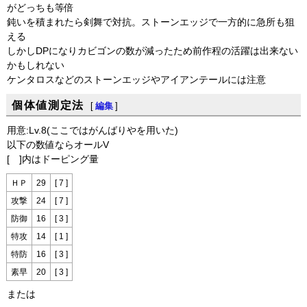
がどっちも等倍
鈍いを積まれたら剣舞で対抗。ストーンエッジで一方的に急所も狙
える
しかしDPになりカビゴンの数が減ったため前作程の活躍は出来ない
かもしれない
ケンタロスなどのストーンエッジやアイアンテールには注意
個体値測定法
[
編集
]
用意:Lv.8(ここではがんばりやを用いた)
以下の数値ならオールV
[ ]内はドーピング量
ＨＰ
29
[ 7 ]
攻撃
24
[ 7 ]
防御
16
[ 3 ]
特攻
14
[ 1 ]
特防
16
[ 3 ]
素早
20
[ 3 ]
または