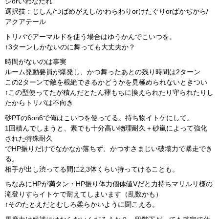
ジorいわなだれ
選択技：じしん/つばめがえし/かわらわりorけたぐりorばかぢから/
アクアテール
トリパでアーマルドを使う場合はゆうかんでこいつを。
↑3ターンしかないのに舞っても大丈夫か？
時間がないのは事実
ルーム発動要員が爆発し、かつ舞ったあとの残り時間は2ターン
この2ターンで敵を根絶できるかどうかを見極められないときつい
↑この型使ってたが積んだとたん襷もちに換えられたり守られたりし
たからトリパは不向き
砂PTの6on6で俺はこいつを使ってる。持ち物イトケにして。
1回積んでしまうと、素でも十分高い物理耐久＋砂嵐によって強化
された特殊耐久
でHP振りだけでなかなか落ちず、かつすさまじい破壊力で暴走でき
る。
相手が出し渋ってる間に2,3体くらい持ってけることも。
ちなみにHPが満タン・HP振り体力個体値Vだと力持ちマリルリ様の
滝登りすらイトケで耐えてしまいます（乱数かも）
↑そのたとえだとむしろ柔らかいように聞こえる。