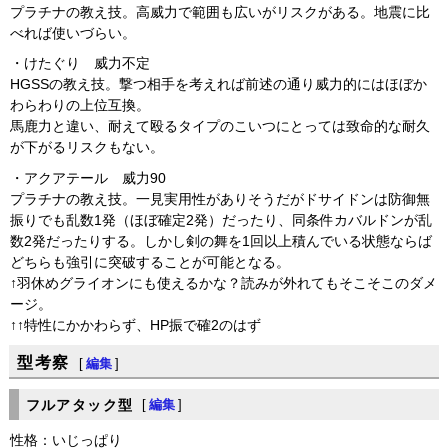
プラチナの教え技。高威力で範囲も広いがリスクがある。地震に比
べれば使いづらい。
・けたぐり 威力不定
HGSSの教え技。撃つ相手を考えれば前述の通り威力的にはほぼか
わらわりの上位互換。
馬鹿力と違い、耐えて殴るタイプのこいつにとっては致命的な耐久
が下がるリスクもない。
・アクアテール 威力90
プラチナの教え技。一見実用性がありそうだがドサイドンは防御無
振りでも乱数1発（ほぼ確定2発）だったり、同条件カバルドンが乱
数2発だったりする。しかし剣の舞を1回以上積んでいる状態ならば
どちらも強引に突破することが可能となる。
↑羽休めグライオンにも使えるかな？読みが外れてもそこそこのダメ
ージ。
↑↑特性にかかわらず、HP振で確2のはず
型考察
[
編集
]
フルアタック型
[
編集
]
性格：いじっぱり