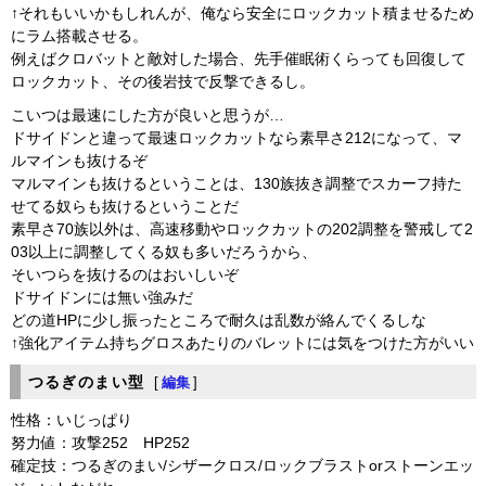
↑それもいいかもしれんが、俺なら安全にロックカット積ませるため
にラム搭載させる。
例えばクロバットと敵対した場合、先手催眠術くらっても回復して
ロックカット、その後岩技で反撃できるし。
こいつは最速にした方が良いと思うが…
ドサイドンと違って最速ロックカットなら素早さ212になって、マ
ルマインも抜けるぞ
マルマインも抜けるということは、130族抜き調整でスカーフ持た
せてる奴らも抜けるということだ
素早さ70族以外は、高速移動やロックカットの202調整を警戒して2
03以上に調整してくる奴も多いだろうから、
そいつらを抜けるのはおいしいぞ
ドサイドンには無い強みだ
どの道HPに少し振ったところで耐久は乱数が絡んでくるしな
↑強化アイテム持ちグロスあたりのバレットには気をつけた方がいい
つるぎのまい型
[
編集
]
性格：いじっぱり
努力値：攻撃252 HP252
確定技：つるぎのまい/シザークロス/ロックブラストorストーンエッ