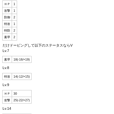
ＨＰ
1
攻撃
1
防御
2
特攻
1
特防
2
素早
2
だけドーピングして以下のステータスならV
Lv.7
素早
18(-16/+19)
Lv.8
特攻
14(-12/+15)
Lv.9
ＨＰ
30
攻撃
25(-22/+27)
Lv.14