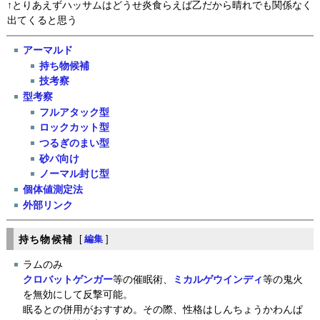
↑とりあえずハッサムはどうせ炎食らえば乙だから晴れでも関係なく
出てくると思う
アーマルド
持ち物候補
技考察
型考察
フルアタック型
ロックカット型
つるぎのまい型
砂パ向け
ノーマル封じ型
個体値測定法
外部リンク
持ち物候補
[
編集
]
ラムのみ
クロバット
ゲンガー
等の催眠術、
ミカルゲ
ウインディ
等の鬼火
を無効にして反撃可能。
眠るとの併用がおすすめ。その際、性格はしんちょうかわんぱ