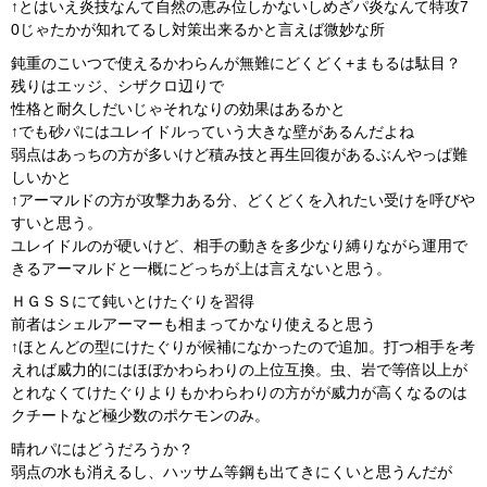
↑とはいえ炎技なんて自然の恵み位しかないしめざパ炎なんて特攻7
0じゃたかが知れてるし対策出来るかと言えば微妙な所
鈍重のこいつで使えるかわらんが無難にどくどく+まもるは駄目？
残りはエッジ、シザクロ辺りで
性格と耐久しだいじゃそれなりの効果はあるかと
↑でも砂パにはユレイドルっていう大きな壁があるんだよね
弱点はあっちの方が多いけど積み技と再生回復があるぶんやっぱ難
しいかと
↑アーマルドの方が攻撃力ある分、どくどくを入れたい受けを呼びや
すいと思う。
ユレイドルのが硬いけど、相手の動きを多少なり縛りながら運用で
きるアーマルドと一概にどっちが上は言えないと思う。
ＨＧＳＳにて鈍いとけたぐりを習得
前者はシェルアーマーも相まってかなり使えると思う
↑ほとんどの型にけたぐりが候補になかったので追加。打つ相手を考
えれば威力的にはほぼかわらわりの上位互換。虫、岩で等倍以上が
とれなくてけたぐりよりもかわらわりの方がが威力が高くなるのは
クチートなど極少数のポケモンのみ。
晴れパにはどうだろうか？
弱点の水も消えるし、ハッサム等鋼も出てきにくいと思うんだが