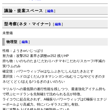
議論・提案スペース
[
編集
]
型考察(ネタ・マイナー)
[
編集
]
未整備
物理型
[
編集
]
性格：ようきorいじっぱり
努力値：攻撃252 素早さ調整or252 残りHP
持ち物：いのちのたま/こだわりハチマキ/こだわりスカーフ/半減の
実/ラムのみ
確定技：パワーウィップorはなふぶき/じしん/はたきおとす
選択技：ヘドロばくだん/タネマシンガン/ねむりごな/やどりぎのタ
ネ/どくどく/ほえる/つるぎのまい/のろい
マリルリへの最低限の遂行性能を残しつつ、最速強化アイテム持ち
で呼ぶヒードランを先制確1で沈められる点が特徴。
ライコウに起点化されず、A極振りパワーウィップはC極振りエナジ
ーボールより高威力。特にバンギラスに対し有効。
更に攻撃を上げる積み技を2種類持っている。