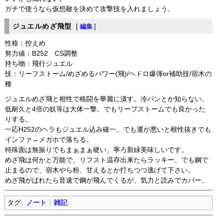
ガチで使うなら仮想敵を決めて攻撃技を入れましょう。
ジュエルめざ飛型
[
編集
]
性格：控えめ
努力値：B252 CS調整
持ち物：飛行ジュエル
技：リーフストーム/めざめるパワー(飛)/ヘドロ爆弾or補助技/宿木の
種
ジュエルめざ飛と相性で格闘を華麗に潰す。冷パンとか知らない。
低耐久と4倍の奴等は大体一撃。でもリーフストームでも良かった
りする。
一応H252のヘラもジュエル込み確一。でも運が悪いと根性抜きでも
インファ→メガホで落ちる。
特殊面は無振りでもまぁまぁ硬い。寧ろ新緑美味しいです。
めざ飛は何かと万能で、リフスト温存出来たらラッキー。でも鋼で
止まるので、宿木やら粉、甘えるとか打ちつつ逃げて下さい。
めざ飛がばれたら音速で鋼が飛んでくるが、気力と読みでカバー。
タグ:
ノート
雑記