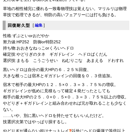
草地の相性補完に優れる一致毒物理技は覚えない。マリルリは物理
草技で処理できるが、特防の高いフェアリーには打ち負ける。
回復耐久型
[
編集
]
性格:ずぶといorおだやか
努力値:HP252 防御or特防252
持ち物:おおきなねっこorくろいヘドロ
確定技:やどりぎのタネ ギガドレイン ヘドロばくだん
選択技:まもる こうごうせい ねむりごな あまえる ドわすれ
黒いヘドロは自分の最大HPの６．２５％回復、
大きな根っこは宿木とギガドレインの回復を０．３倍追加。
宿木で相手の最大HPの１２．５×０．３＝３．７５％の増収。
ギガドレインが低めに見積もって確定４発だったとしても
相手の最大HPの２５．０×０．５×０．３＝３．７５％以上の増収。
やどりぎ＋ギガドレインと組み合わせれば元が取れることも少なく
ない。
……いや、別に黒いヘドロを持たせてもいいんだけど。
技選択次第ではやっぱり損するし。
やどりぎが通らない奴は
ナットレイ
?
以外にヘドロ爆弾で等倍以上