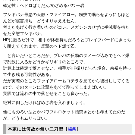
確定技：ヘドロばくだん/めざめるパワー岩
フシギバナ最悪の天敵・ファイアロー。粉技で眠らせようにもほと
んどが寝言持ち…どうすりゃええねん。
考えたあげく行き着いたのがコレ。メガシンカせずに半減実を持た
せた変態フシギバナ。
HPに振るだけで、相手が鉢巻持ちだろうとブレイブバードにきっち
り耐えてくれます。反撃のヘド爆で乙。
…と言いたいところだが、ブレバの反動のダメージ込みでもヘド爆
で乱数に入るかどうかギリギリのところで、
計算上は確定で落とせない。相手がHP振りだった場合、余裕を持っ
て生き残る可能性がある。
だが実際のところファイアローもコチラを見てから後出ししてくる
ので、そのターンに攻撃をあてて削ってしまえばいい。
実践では流れの中で落とせることも多かった。
絶対に倒したければめざ岩を入れましょう。
他にものろい型とかパワフルロケット頭突きとかも考えてたのだ
が、どうもムリっぽい。
本家には何故か無い二刀型
[
編集
]