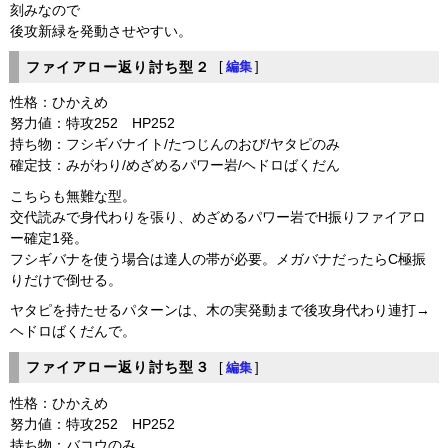
刻みなので
後攻新緑を発動させやすい。
ファイアロー返り討ち型２
[
編集
]
性格：ひかえめ
努力値：特攻252 HP252
持ち物：フシギバナイト/たつじんのおび/ヤタピのみ
確定技：みがわり/めざめるパワー岩/ヘドロばくだん
こちらも無難な型。
交代読みで身代わりを張り、めざめるパワー岩でH振りファイアロ
ー確定1発。
フシギバナを使う場合は達人の帯が必要。メガバナだったらC極振
りだけで倒せる。
ヤタピを持たせるパターンは、木の実発動まで後攻身代わり連打→
ヘドロばくだんで。
ファイアロー返り討ち型３
[
編集
]
性格：ひかえめ
努力値：特攻252 HP252
持ち物：バコウのみ