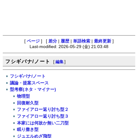
[
ページ
] [
差分
|
履歴
|
単語検索
|
最終更新
]
Last-modified: 2026-05-29 (金) 21:03:48
フシギバナ/ノート
[
編集
]
フシギバナ/ノート
議論・提案スペース
型考察(ネタ・マイナー)
物理型
回復耐久型
ファイアロー返り討ち型２
ファイアロー返り討ち型３
本家には何故か無い二刀型
眠り撒き型
ジュエルめざ飛型