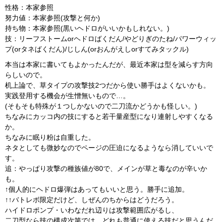
性格：本家参照
努力値：本家参照(攻撃と何か)
持ち物：本家参照(黒いヘドロがいいかもしれない。)
技：リーフストームorヘドロばくだん/やどりぎのたね/パワーウィッ
プ(orタネばくだん)/じしん(orおんがえしorすてみタックル)
本当は本家に書いてもよかったんだが、最近本家は型を減らす方向
らしいので。
机上論で、草タイプの攻撃技2つだから使い勝手はよくないかも。
実践登用する機会が生憎無いもので…。
(そもそも特殊が１つしかないので二刀流かどうかも怪しい。)
ちなみにカッコ内の技にすると若干量産型になり連射しやすくなる
か。
ちなみに眠り粉は自重した。
ネタとしても微妙なのでページの圧迫になるようなら消していいで
す。
追：やっぱり攻撃の種族値が80で、メインが草と毒なのが辛いか
も。
↑個人的にヘドロ爆弾はあってもいいと思う。勝手に追加。
↑↑バトレボ限定だけど、しぜんのちからはどうだろう。
ハイドロポンプ・いわなだれ辺りは攻撃範囲広がるし、
二刀型なら技の構成次第では、どれも普通に使える技だと思うんだ