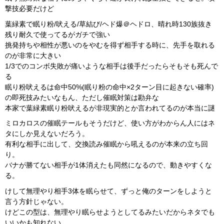
撃技必要だけど
葉緑素で眠り粉/吠える/草結び/ヘド爆＠ヘドロ、晴れ時130族抜き
残り耐久で使ってるがガチで強い
挑発持ちや相性が悪いのをやむを得ず相手する時に、先手を取れる
のが非常に大きい
1/3でのコンボ失敗が痛いような相手は後手だったらそもそも死んで
る
眠り粉吠えるは命中50%(眠り粉の命中×2ターン目に起きない確率)
の即死技みたいなもん、ただし催眠対策は勘弁な
本家で葉緑素眠り粉吠えるが非現実的とか言われてるのが本当に謎
ミロカロスの催眠テールもそうだけど、使い方がわからん人にはネ
タにしか見えないだろう。
有利な相手に出して、交換読み催眠から吼えるのが本来の立ち回
り。
バナが勝てない相手が1体消えたも同然になるので、動きやすくな
る。
けして無理やり相手3体を眠らせて、ずっと俺のターンをしようと
言う方針じゃない。
けどこの型は、無理やり眠らせようとしてるみたいだからネタでも
いいかも知れない。