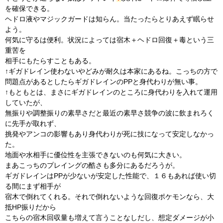
を確保できる。
ヘドロ液やマジックガードは知らん。当たったらとりあえず眠らせ
よう。
何気に守るは便利。状況によっては宿木＋ヘドロ回復＋毒という三
重苦を
相手にもたらすこともある。
↑ギガドレイン使わないやどみが耐久は本家にあるね。こっちの方で
問題点があるとしたらギガドレインのPPと身代わりが無い事。
↑もともとは、まさにギガドレインのところに身代わりを入れて運用
していたが、
無振りや調整振りの素早さだと最近の素早さ競争の波に飲まれろく
に先手が取れず、
挑発やアンコの影響もあり身代わりが死に技になって安定しなかっ
た。
地面や水相手に優位性を主張できないのも何気に大きい。
まあこっちのプレイングの酷さも多分にあるだろうが。
ギガドレインはPPが少ないが安定した性能で、１６もあれば使い切
る間にまず相手が
宿木で倒れてくれる。それで倒れないような回復ポケモンなら、大
抵HP振りだから
こちらの宿木回収量も増えて言うことなしだし、想定ダメージが小