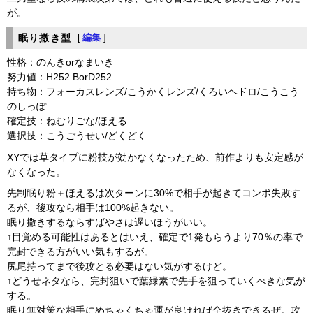
が。
眠り撒き型
[
編集
]
性格：のんきorなまいき
努力値：H252 BorD252
持ち物：フォーカスレンズ/こうかくレンズ/くろいヘドロ/こうこう
のしっぽ
確定技：ねむりごな/ほえる
選択技：こうごうせい/どくどく
XYでは草タイプに粉技が効かなくなったため、前作よりも安定感が
なくなった。
先制眠り粉＋ほえるは次ターンに30%で相手が起きてコンボ失敗す
るが、後攻なら相手は100%起きない。
眠り撒きするならすばやさは遅いほうがいい。
↑目覚める可能性はあるとはいえ、確定で1発もらうより70％の率で
完封できる方がいい気もするが。
尻尾持ってまで後攻とる必要はない気がするけど。
↑どうせネタなら、完封狙いで葉緑素で先手を狙っていくべきな気が
する。
眠り無対策な相手にめちゃくちゃ運が良ければ全抜きできるぜ。攻