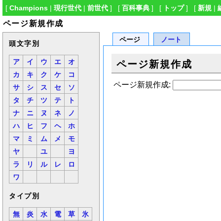
[
Champions
|
現行世代
|
前世代
] [
百科事典
] [
トップ
] [
新規
|
ページ新規作成
ページ
ノート
頭文字別
ア
イ
ウ
エ
オ
ページ新規作成
カ
キ
ク
ケ
コ
ページ新規作成:
サ
シ
ス
セ
ソ
タ
チ
ツ
テ
ト
ナ
ニ
ヌ
ネ
ノ
ハ
ヒ
フ
ヘ
ホ
マ
ミ
ム
メ
モ
ヤ
ユ
ヨ
ラ
リ
ル
レ
ロ
ワ
タイプ別
無
炎
水
電
草
氷