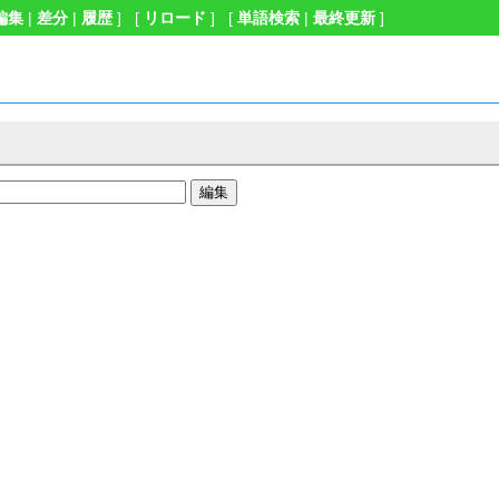
編集
|
差分
|
履歴
] [
リロード
] [
単語検索
|
最終更新
]