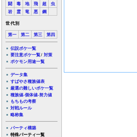
闘
毒
地
飛
超
虫
岩
霊
竜
悪
鋼
世代別
第一
第二
第三
第四
伝説ポケ一覧
要注意ポケ一覧
/
対策
ポケモン用途一覧
データ集
すばやさ種族値表
厳選の難しいポケ一覧
種族値-個体値-努力値
もちもの考察
対戦ルール
略称集
パーティ構築
特殊パーティ一覧